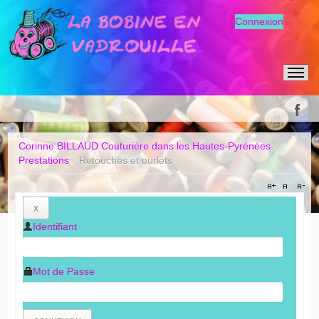
Connexion
Corinne BILLAUD Couturière dans les Hautes-Pyrénées
/
Prestations
/
Retouches et ourlets
X
Identifiant
Mot de Passe